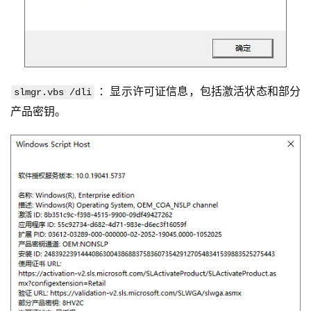
脑
软
件
登录
注册
技
 ：显示许可证信息，包括激活状态和部分
slmgr.vbs /dli
术
产品密钥。
教
程