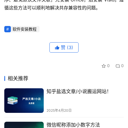
技
循这些方法可以顺利地解决共存兼容性的问题。
术
教
程
软件安装教程
赞
(3)
0
0
相关推荐
知乎盐选文章/小说搬运网站！
2025年4月20日
微信昵称添加小数字方法